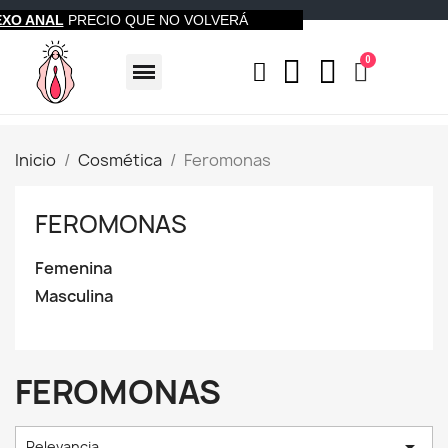
EXO ANAL
PRECIO QUE NO VOLVERÁ
Inicio
Cosmética
Feromonas
FEROMONAS
Femenina
Masculina
FEROMONAS

Relevancia